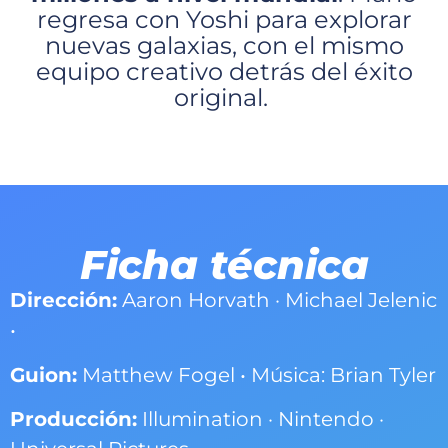
regresa con Yoshi para explorar
nuevas galaxias, con el mismo
equipo creativo detrás del éxito
original.
Ficha técnica
Dirección:
Aaron Horvath · Michael Jelenic
•
Guion:
Matthew Fogel • Música: Brian Tyler
Producción:
Illumination · Nintendo ·