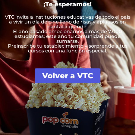
¡Te esperamos!
VTC invita a instituciones educativas de todo el país
a vivir un día de cine lleno de risas y aplausos en
pantalla grande.
El año pasado emocionamos a más de 7.000
estudiantes; este año tu comunidad puede
sumarse.
Preinscribe tu establecimiento y sorprende a tus
cursos con una función especial.
Volver a VTC