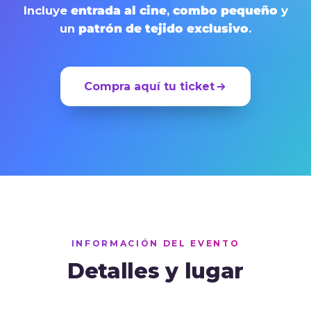
Incluye
entrada al cine
,
combo pequeño
y
un
patrón de tejido exclusivo
.
Compra aquí tu ticket
INFORMACIÓN DEL EVENTO
Detalles y lugar